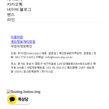
카카오톡
네이버 블로그
밴드
라인
이용약관
개인정보처리방침
사업자정보확인
상호: 주)이언/eoncorp | 대표: 문준일 | 개인정보관리책임자: 문준일 | 전
화: 031-776-3145 | 이메일: info@eoncorp.co.kr
주소: 경기도 성남시 중원구 사기막골로 124(상대원동)SKn테크노파크 메
가동 109호 | 사업자등록번호:
201-81-65115
| 통신판매:
2007-성남중
원-1519
| 호스팅제공자: (주)식스샵