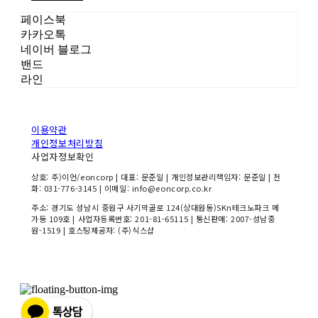
페이스북
카카오톡
네이버 블로그
밴드
라인
이용약관
개인정보처리방침
사업자정보확인
상호: 주)이언/eoncorp | 대표: 문준일 | 개인정보관리책임자: 문준일 | 전
화: 031-776-3145 | 이메일: info@eoncorp.co.kr
주소: 경기도 성남시 중원구 사기막골로 124(상대원동)SKn테크노파크 메
가동 109호 | 사업자등록번호:
201-81-65115
| 통신판매:
2007-성남중
원-1519
| 호스팅제공자: (주)식스샵