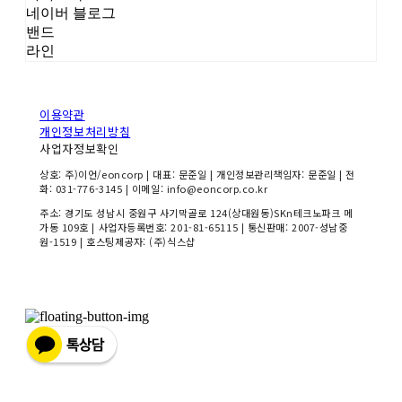
네이버 블로그
밴드
라인
이용약관
개인정보처리방침
사업자정보확인
상호: 주)이언/eoncorp | 대표: 문준일 | 개인정보관리책임자: 문준일 | 전
화: 031-776-3145 | 이메일: info@eoncorp.co.kr
주소: 경기도 성남시 중원구 사기막골로 124(상대원동)SKn테크노파크 메
가동 109호 | 사업자등록번호:
201-81-65115
| 통신판매:
2007-성남중
원-1519
| 호스팅제공자: (주)식스샵