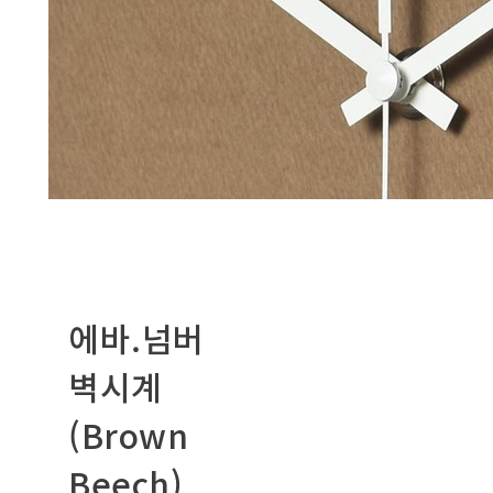
에바.넘버
벽시계
(Brown
Beech)