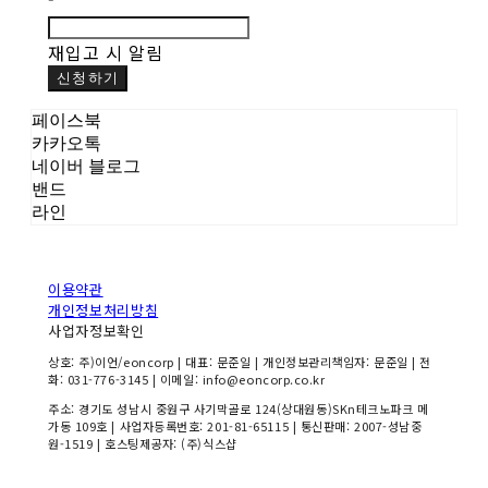
재입고 시 알림
신청하기
페이스북
카카오톡
네이버 블로그
밴드
라인
이용약관
개인정보처리방침
사업자정보확인
상호: 주)이언/eoncorp | 대표: 문준일 | 개인정보관리책임자: 문준일 | 전
화: 031-776-3145 | 이메일: info@eoncorp.co.kr
주소: 경기도 성남시 중원구 사기막골로 124(상대원동)SKn테크노파크 메
가동 109호 | 사업자등록번호:
201-81-65115
| 통신판매:
2007-성남중
원-1519
| 호스팅제공자: (주)식스샵