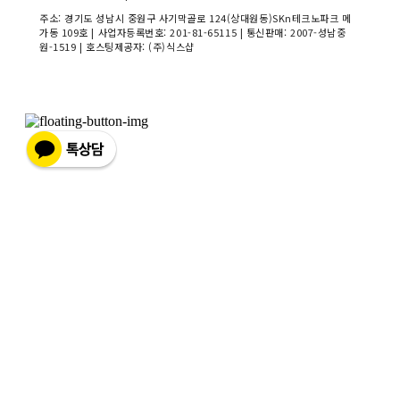
주소: 경기도 성남시 중원구 사기막골로 124(상대원동)SKn테크노파크 메
가동 109호 | 사업자등록번호:
201-81-65115
| 통신판매:
2007-성남중
원-1519
| 호스팅제공자: (주)식스샵